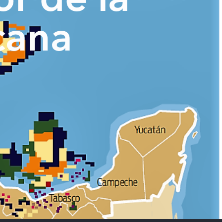
or de la
cana