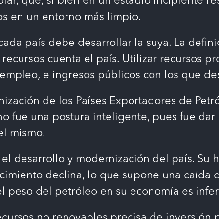
lar, que, si bien en un estadio incipiente re
os en un entorno más limpio.
 cada país debe desarrollar la suya. La defi
é recursos cuenta el país. Utilizar recursos
mpleo, e ingresos públicos con los que desa
nización de los Países Exportadores de Petr
 no fue una postura inteligente, pues fue da
del mismo.
el desarrollo y modernización del país. Su h
acimiento declina, lo que supone una caída d
l peso del petróleo en su economía es infer
 recursos no renovables precisa de inversió