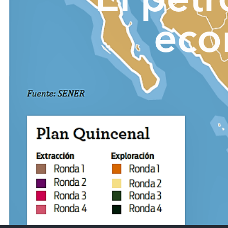
El petr
eco