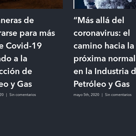
neras de
“Más allá del
rarse para más
coronavirus: el
de Covid-19
camino hacia la
do a la
próxima normal
cción de
en la Industria 
eo y Gas
Petróleo y Gas
20
|
Sin comentarios
mayo 5th, 2020
|
Sin comentarios