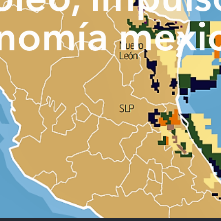
óleo, impuls
nomía mexi